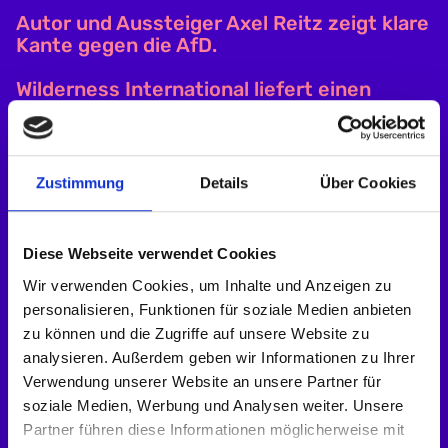
Autor und Aussteiger Axel Reitz zeigt klare
Kante gegen die AfD.
Wilderness International liefert einen
inspirierenden Beitrag zum Naturschutz.
Host Lennard Rosar führt charmant,
spitzzüngig und treffsicher durch den
Zustimmung
Details
Über Cookies
Abend.
Bonus-Pre-Show: Live-Aufzeichnung des
Diese Webseite verwendet Cookies
Comedy-Kollektivs FUN FACTS mit Maris
Rauch aka VolaneArt.
Wir verwenden Cookies, um Inhalte und Anzeigen zu
personalisieren, Funktionen für soziale Medien anbieten
UND: Jedes verkaufte Ticket schützt 1 m²
zu können und die Zugriffe auf unsere Website zu
borealen Wald in Kanada.
analysieren. Außerdem geben wir Informationen zu Ihrer
Verwendung unserer Website an unsere Partner für
Seid ihr dabei? Tickets über den Link in
soziale Medien, Werbung und Analysen weiter. Unsere
unserer Bio.
Partner führen diese Informationen möglicherweise mit