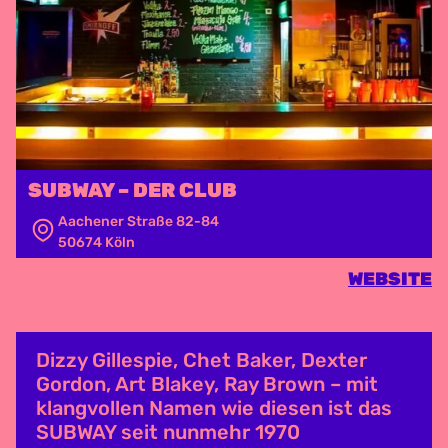
SUBWAY – DER CLUB
Aachener Straße 82-84
50674 Köln
WEBSITE
Dizzy Gillespie, Chet Baker, Dexter
Gordon, Art Blakey, Ray Brown – mit
klangvollen Namen wie diesen ist das
SUBWAY seit nunmehr 1970