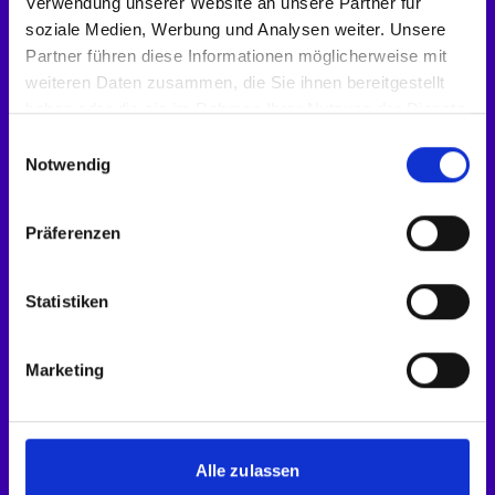
Verwendung unserer Website an unsere Partner für
soziale Medien, Werbung und Analysen weiter. Unsere
Partner führen diese Informationen möglicherweise mit
weiteren Daten zusammen, die Sie ihnen bereitgestellt
haben oder die sie im Rahmen Ihrer Nutzung der Dienste
gesammelt haben.
E
Notwendig
i
n
w
Präferenzen
i
l
l
Statistiken
i
g
Marketing
u
n
g
s
Alle zulassen
a